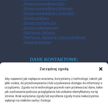
- Serwis powypadkowy ASO
- Serwis powypadkowy Optimum
- Serwis powypadkowy Truck ASO
- Serwis szybowy
- Serwis mechaniczny
- Serwis wulkanizacyjny
- Platforma - Rafauto
- Platforma - Rafparts (części zamienne)
- Usługi dodatkowe
DANE KONTAKTOWE:
Zadzwoń do nas - porozmawiamy
Zarządzaj zgodą
tel.:
+48 22 122 30 10
Aby zapewnić jak najlepsze wrażenia, korzystamy z technologii, takich jak
pliki cookie, do przechowywania i/lub uzyskiwania dostępu do informacji o
urządzeniu. Zgoda na te technologie pozwoli nam przetwarzać dane, takie
Masz pytania? Napisz do nas!
jak zachowanie podczas przeglądania lub unikalne identyfikatory na tej
stronie. Brak wyrażenia zgody lub wycofanie zgody może niekorzystnie
biuro@rafauto.pl
wpłynąć na niektóre cechy i funkcje.