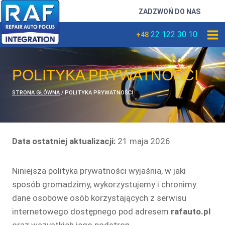
Przejdź
ZADZWOŃ DO NAS
do
treści
22 122 30 10
+48
POLITYKA PRYWATNOŚCI
STRONA GŁÓWNA
/
POLITYKA PRYWATNOŚCI
Data ostatniej aktualizacji:
21 maja 2026
Niniejsza polityka prywatności wyjaśnia, w jaki
sposób gromadzimy, wykorzystujemy i chronimy
dane osobowe osób korzystających z serwisu
internetowego dostępnego pod adresem
rafauto.pl