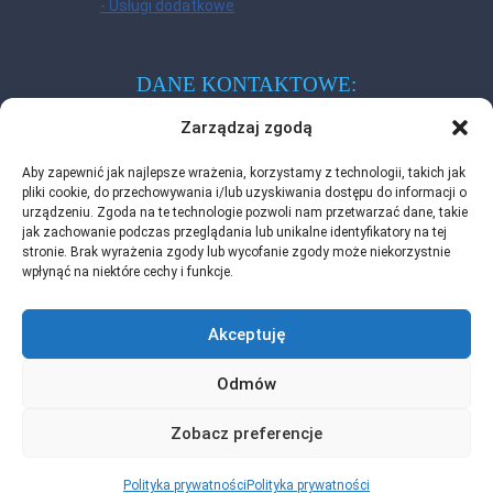
- Usługi dodatkowe
DANE KONTAKTOWE:
Zadzwoń do nas - porozmawiamy
Zarządzaj zgodą
tel.:
+48 22 122 30 10
Aby zapewnić jak najlepsze wrażenia, korzystamy z technologii, takich jak
pliki cookie, do przechowywania i/lub uzyskiwania dostępu do informacji o
urządzeniu. Zgoda na te technologie pozwoli nam przetwarzać dane, takie
Masz pytania? Napisz do nas!
jak zachowanie podczas przeglądania lub unikalne identyfikatory na tej
stronie. Brak wyrażenia zgody lub wycofanie zgody może niekorzystnie
biuro@rafauto.pl
wpłynąć na niektóre cechy i funkcje.
Akceptuję
Odmów
O nas
Oferta
Dla kogo?
Zostań partnerem
Blog
Kontakt
Zobacz preferencje
© 2026 RAF Integration Services Sp. z o.o. Wszystkie prawa
zastrzeżone.
Polityka prywatności
Polityka prywatności